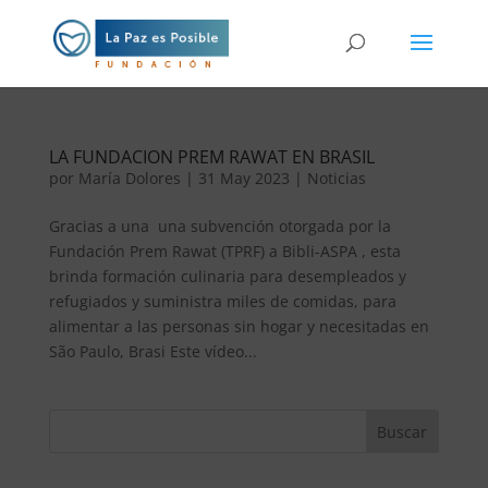
LA FUNDACION PREM RAWAT EN BRASIL
por
María Dolores
|
31 May 2023
|
Noticias
Gracias a una una subvención otorgada por la
Fundación Prem Rawat (TPRF) a Bibli-ASPA , esta
brinda formación culinaria para desempleados y
refugiados y suministra miles de comidas, para
alimentar a las personas sin hogar y necesitadas en
São Paulo, Brasi Este vídeo...
Buscar