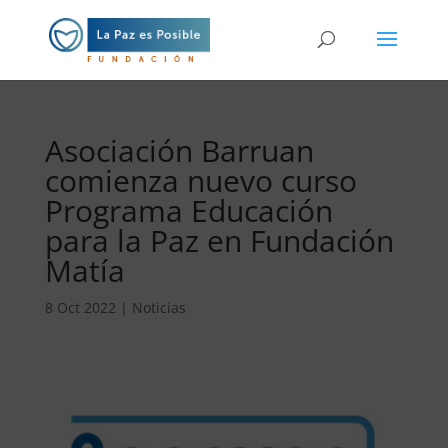
Asociación Barruan
comienza nuevo curso
Programa Educación
para la Paz en Fundación
Matía
8 Oct 2022
|
Noticias