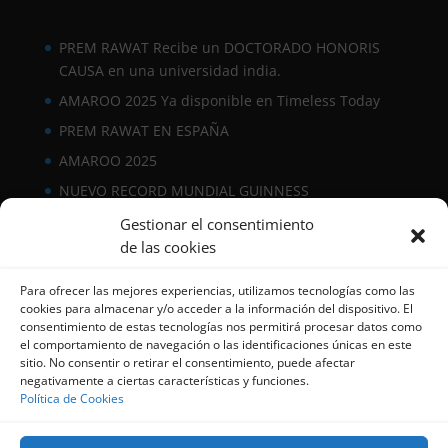
PREM RAWAT Recibe un DOCTORADO HONORIS
CAUSA en una universidad india.
AMAROO 2025 Ya disponible en Timeless Today
PREM RAWAT EN ESPAÑA
AMAROO 2025
NUEVO RECORD MUNDIAL GUINNESS
Gestionar el consentimiento
Facebook
Instagram
LinkedIn
YouTube
de las cookies
Para ofrecer las mejores experiencias, utilizamos tecnologías como las
cookies para almacenar y/o acceder a la información del dispositivo. El
consentimiento de estas tecnologías nos permitirá procesar datos como
el comportamiento de navegación o las identificaciones únicas en este
sitio. No consentir o retirar el consentimiento, puede afectar
negativamente a ciertas características y funciones.
Política de Cookies
Suscríbete a nuestro Boletín