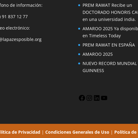
fono de información:
PREM RAWAT Recibe un
DOCTORADO HONORIS CA
) 91 837 12 77
en una universidad india.
eo electrónico:
AMAROO 2025 Ya disponib
en Timeless Today
@lapazesposible.org
PREM RAWAT EN ESPAÑA
AMAROO 2025
NUEVO RECORD MUNDIAL
GUINNESS
Facebook
Instagram
LinkedIn
YouTube
lítica de Privacidad
|
Condiciones Generales de Uso
|
Política de