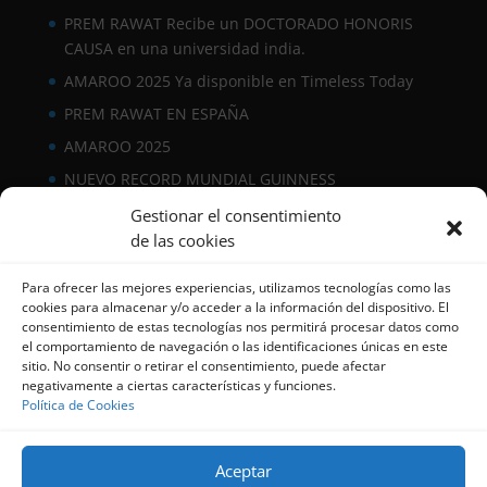
PREM RAWAT Recibe un DOCTORADO HONORIS
CAUSA en una universidad india.
AMAROO 2025 Ya disponible en Timeless Today
PREM RAWAT EN ESPAÑA
AMAROO 2025
NUEVO RECORD MUNDIAL GUINNESS
Gestionar el consentimiento
Facebook
Instagram
LinkedIn
YouTube
de las cookies
Para ofrecer las mejores experiencias, utilizamos tecnologías como las
cookies para almacenar y/o acceder a la información del dispositivo. El
consentimiento de estas tecnologías nos permitirá procesar datos como
el comportamiento de navegación o las identificaciones únicas en este
sitio. No consentir o retirar el consentimiento, puede afectar
negativamente a ciertas características y funciones.
Política de Cookies
Suscríbete a nuestro Boletín
Aceptar