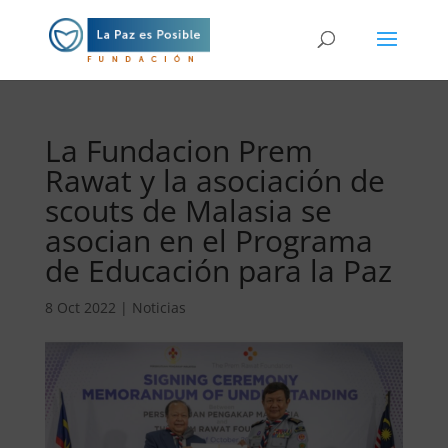
La Fundacion Prem
Rawat y la asociación de
scouts de Malasia se
asocian en el Programa
de Educación para la Paz
8 Oct 2022
|
Noticias