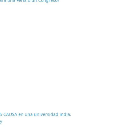
para una Feria o un Congreso?
AUSA en una universidad india.
y